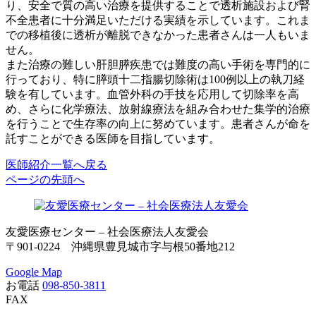
り、安全で質の高い治療を提供することで透析施設および腎
不全患者に十分満足いただける実績を示しています。これま
での移植後に透析が離脱できなかった患者さんは一人もいま
せん。
また治療の難しい肝胆膵疾患では難度の高い手術を専門的に
行っており、特に膵頭十二指腸切除術は100例以上の執刀経
験を有しています。血管外科の手技を応用して切除率を高
め、さらに化学療法、放射線療法を組み合わせた集学的治療
を行うことで生存率の向上に努めています。患者さんが命を
託すことができる医師を目指しています。
医師紹介一覧へ戻る
ページの先頭へ
友愛医療センター – 社会医療法人友愛会
〒901-0224 沖縄県豊見城市字与根50番地212
Google Map
お電話
098-850-3811
FAX