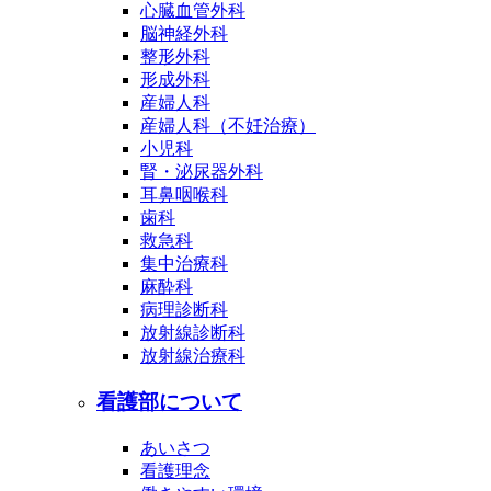
心臓血管外科
脳神経外科
整形外科
形成外科
産婦人科
産婦人科（不妊治療）
小児科
腎・泌尿器外科
耳鼻咽喉科
歯科
救急科
集中治療科
麻酔科
病理診断科
放射線診断科
放射線治療科
看護部について
あいさつ
看護理念