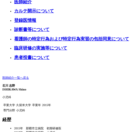
医師紹介
カルテ開示について
登録医情報
診断書等について
看護師の特定行為および特定行為実習の包括同意について
臨床研修の実施等について
患者投書について
医師紹介一覧へ戻る
石川 志野
ISHIKAWA Shino
小児科
卒業大学
久留米大学
卒業年
2015年
専門分野
小児科
経歴
2015年 那覇市立病院 初期研修医