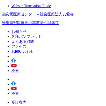
Website Translation Guide
沖縄南部医療圏の高度急性期病院
お知らせ
各種パンフレット
よくある質問
アクセス
お問い合わせ
検索
検索
受診案内