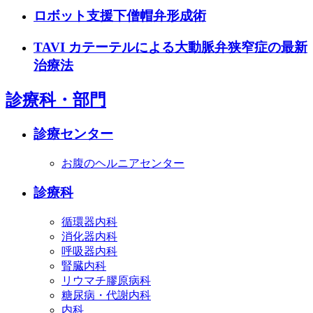
ロボット支援下僧帽弁形成術
TAVI カテーテルによる大動脈弁狭窄症の最新
治療法
診療科・部門
診療センター
お腹のヘルニアセンター
診療科
循環器内科
消化器内科
呼吸器内科
腎臓内科
リウマチ膠原病科
糖尿病・代謝内科
内科