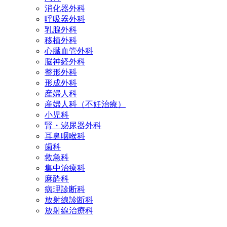
消化器外科
呼吸器外科
乳腺外科
移植外科
心臓血管外科
脳神経外科
整形外科
形成外科
産婦人科
産婦人科（不妊治療）
小児科
腎・泌尿器外科
耳鼻咽喉科
歯科
救急科
集中治療科
麻酔科
病理診断科
放射線診断科
放射線治療科