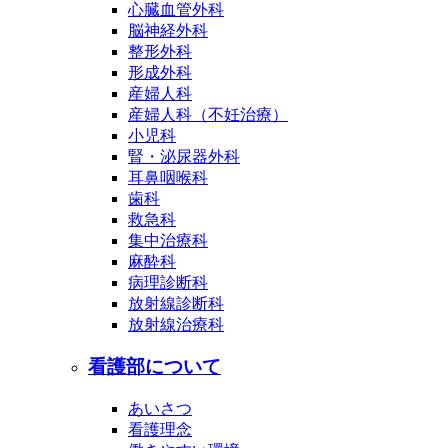
心臓血管外科
脳神経外科
整形外科
形成外科
産婦人科
産婦人科（不妊治療）
小児科
腎・泌尿器外科
耳鼻咽喉科
歯科
救急科
集中治療科
麻酔科
病理診断科
放射線診断科
放射線治療科
看護部について
あいさつ
看護理念