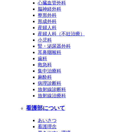
心臓血管外科
脳神経外科
整形外科
形成外科
産婦人科
産婦人科（不妊治療）
小児科
腎・泌尿器外科
耳鼻咽喉科
歯科
救急科
集中治療科
麻酔科
病理診断科
放射線診断科
放射線治療科
看護部について
あいさつ
看護理念