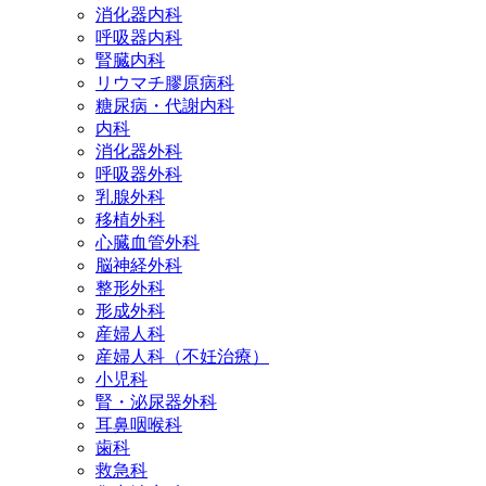
消化器内科
呼吸器内科
腎臓内科
リウマチ膠原病科
糖尿病・代謝内科
内科
消化器外科
呼吸器外科
乳腺外科
移植外科
心臓血管外科
脳神経外科
整形外科
形成外科
産婦人科
産婦人科（不妊治療）
小児科
腎・泌尿器外科
耳鼻咽喉科
歯科
救急科