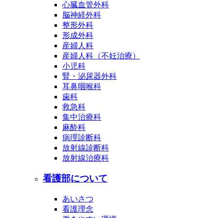
心臓血管外科
脳神経外科
整形外科
形成外科
産婦人科
産婦人科（不妊治療）
小児科
腎・泌尿器外科
耳鼻咽喉科
歯科
救急科
集中治療科
麻酔科
病理診断科
放射線診断科
放射線治療科
看護部について
あいさつ
看護理念