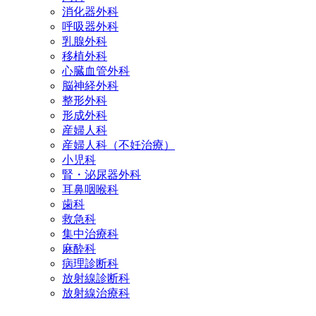
消化器外科
呼吸器外科
乳腺外科
移植外科
心臓血管外科
脳神経外科
整形外科
形成外科
産婦人科
産婦人科（不妊治療）
小児科
腎・泌尿器外科
耳鼻咽喉科
歯科
救急科
集中治療科
麻酔科
病理診断科
放射線診断科
放射線治療科