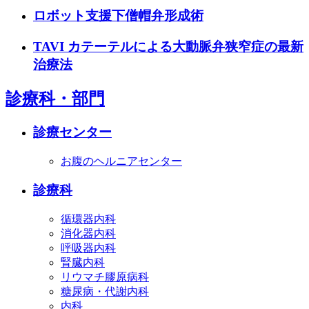
ロボット支援下僧帽弁形成術
TAVI カテーテルによる大動脈弁狭窄症の最新
治療法
診療科・部門
診療センター
お腹のヘルニアセンター
診療科
循環器内科
消化器内科
呼吸器内科
腎臓内科
リウマチ膠原病科
糖尿病・代謝内科
内科