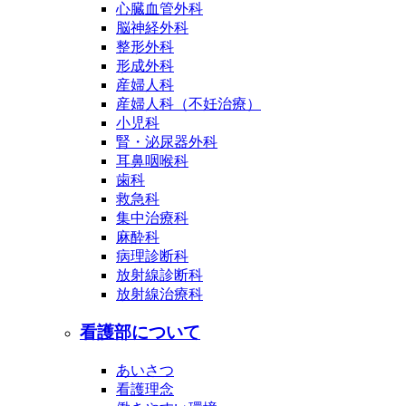
心臓血管外科
脳神経外科
整形外科
形成外科
産婦人科
産婦人科（不妊治療）
小児科
腎・泌尿器外科
耳鼻咽喉科
歯科
救急科
集中治療科
麻酔科
病理診断科
放射線診断科
放射線治療科
看護部について
あいさつ
看護理念