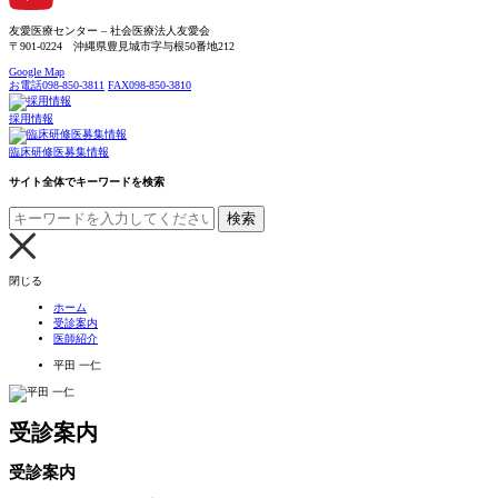
友愛医療センター – 社会医療法人友愛会
〒901-0224 沖縄県豊見城市字与根50番地212
Google Map
お電話
098-850-3811
FAX
098-850-3810
採用情報
臨床研修医募集情報
サイト全体でキーワードを検索
検索
閉じる
ホーム
受診案内
医師紹介
平田 一仁
受診案内
受診案内