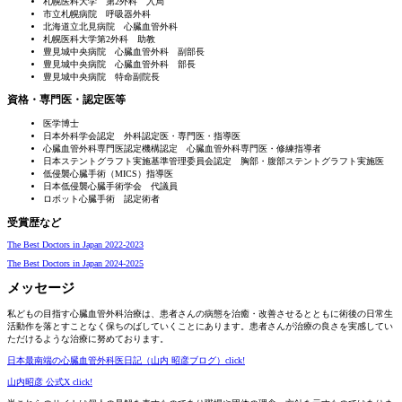
札幌医科大学 第2外科 入局
市立札幌病院 呼吸器外科
北海道立北見病院 心臓血管外科
札幌医科大学第2外科 助教
豊見城中央病院 心臓血管外科 副部長
豊見城中央病院 心臓血管外科 部長
豊見城中央病院 特命副院長
資格・専門医・認定医等
医学博士
日本外科学会認定 外科認定医・専門医・指導医
心臓血管外科専門医認定機構認定 心臓血管外科専門医・修練指導者
日本ステントグラフト実施基準管理委員会認定 胸部・腹部ステントグラフト実施医
低侵襲心臓手術（MICS）指導医
日本低侵襲心臓手術学会 代議員
ロボット心臓手術 認定術者
受賞歴など
The Best Doctors in Japan 2022-2023
The Best Doctors in Japan 2024-2025
メッセージ
私どもの目指す心臓血管外科治療は、患者さんの病態を治癒・改善させるとともに術後の日常生
活動作を落とすことなく保ちのばしていくことにあります。患者さんが治療の良さを実感してい
ただけるような治療に努めております。
日本最南端の心臓血管外科医日記（山内 昭彦ブログ）click!
山内昭彦 公式X click!