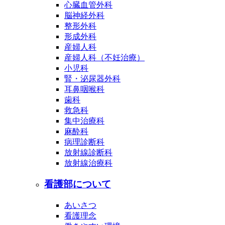
心臓血管外科
脳神経外科
整形外科
形成外科
産婦人科
産婦人科（不妊治療）
小児科
腎・泌尿器外科
耳鼻咽喉科
歯科
救急科
集中治療科
麻酔科
病理診断科
放射線診断科
放射線治療科
看護部について
あいさつ
看護理念