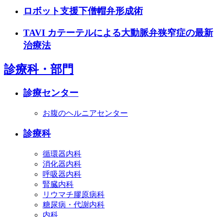
ロボット支援下僧帽弁形成術
TAVI カテーテルによる大動脈弁狭窄症の最新
治療法
診療科・部門
診療センター
お腹のヘルニアセンター
診療科
循環器内科
消化器内科
呼吸器内科
腎臓内科
リウマチ膠原病科
糖尿病・代謝内科
内科