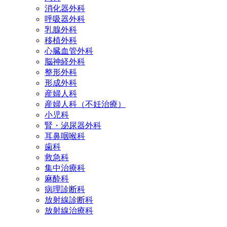
消化器外科
呼吸器外科
乳腺外科
移植外科
心臓血管外科
脳神経外科
整形外科
形成外科
産婦人科
産婦人科（不妊治療）
小児科
腎・泌尿器外科
耳鼻咽喉科
歯科
救急科
集中治療科
麻酔科
病理診断科
放射線診断科
放射線治療科