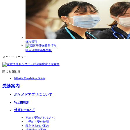
採用情報
臨床研修医募集情報
メニュー
メニュー
閉じる
閉じる
Website Translation Guide
受診案内
ポケメドアプリについて
WEB問診
外来について
初めて受診される方へ
ご予約・受付時間
救急外来のご案内
診療科のご案内