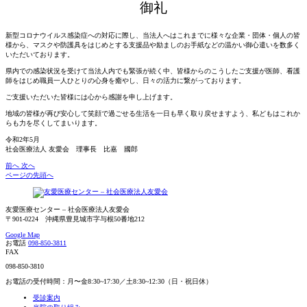
御礼
新型コロナウイルス感染症への対応に際し、当法人へはこれまでに様々な企業・団体・個人の皆
様から、マスクや防護具をはじめとする支援品や励ましのお手紙などの温かい御心遣いを数多く
いただいております。
県内での感染状況を受けて当法人内でも緊張が続く中、皆様からのこうしたご支援が医師、看護
師をはじめ職員一人ひとりの心身を癒やし、日々の活力に繋がっております。
ご支援いただいた皆様には心から感謝を申し上げます。
地域の皆様が再び安心して笑顔で過ごせる生活を一日も早く取り戻せますよう、私どもはこれか
らも力を尽くしてまいります。
令和2年5月
社会医療法人 友愛会 理事長 比嘉 國郎
前へ
次へ
ページの先頭へ
友愛医療センター – 社会医療法人友愛会
〒901-0224 沖縄県豊見城市字与根50番地212
Google Map
お電話
098-850-3811
FAX
098-850-3810
お電話の受付時間：月〜金8:30~17:30／土8:30~12:30（日・祝日休）
受診案内